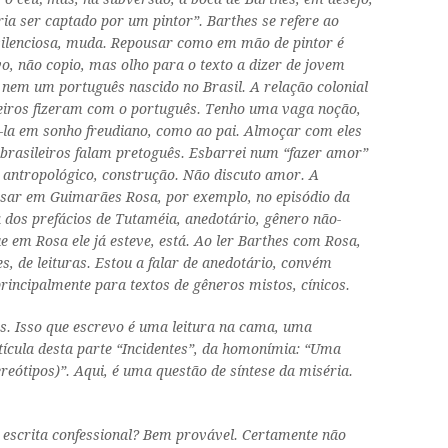
ria ser captado por um pintor”. Barthes se refere ao
 silenciosa, muda. Repousar como em mão de pintor é
, não copio, mas olho para o texto a dizer de jovem
 nem um português nascido no Brasil. A relação colonial
ileiros fizeram com o português. Tenho uma vaga noção,
-la em sonho freudiano, como ao pai. Almoçar com eles
 brasileiros falam
pretoguês
. Esbarrei num “fazer amor”
é antropológico, construção. Não discuto amor. A
nsar em Guimarães Rosa, por exemplo, no episódio da
 dos prefácios de
Tutaméia
, anedotário, gênero não-
e em Rosa ele já esteve, está. Ao ler Barthes com Rosa,
s, de leituras. Estou a falar de anedotário, convém
rincipalmente para textos de gêneros mistos, cínicos.
ões. Isso que escrevo é uma leitura na cama, uma
tícula desta parte “Incidentes”, da homonímia: “Uma
ótipos)”. Aqui, é uma questão de síntese da miséria.
a escrita confessional? Bem provável. Certamente não