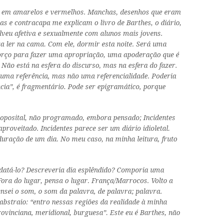
na em amarelos e vermelhos. Manchas, desenhos que eram
has e contracapa me explicam o livro de Barthes, o diário,
lveu afetiva e sexualmente com alunos mais jovens.
a ler na cama. Com ele, dormir esta noite. Será uma
sforço para fazer uma apropriação, uma
apoderação
que é
Não está na esfera do discurso, mas na esfera do fazer.
 uma referência, mas não uma referencialidade. Poderia
cia”, é fragmentário. Pode ser epigramático, porque
proposital, não programado, embora pensado;
Incidentes
 aproveitado.
Incidentes
parece ser um diário idioletal.
duração de um dia. No meu caso, na minha leitura, fruto
ue datá-lo? Descreveria dia esplêndido? Comporia uma
 Fora do lugar, pensa o lugar. França/Marrocos. Volto a
sei o som, o som da palavra, de palavra; palavra.
abstraio: “entro nessas regiões da realidade à minha
ovinciana, meridional, burguesa”. Este eu é Barthes, não