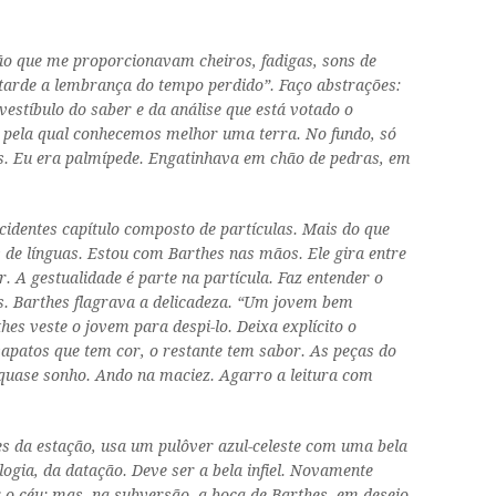
ão
que me proporcionavam cheiros, fadigas, sons de
s tarde a lembrança do tempo perdido”. Faço abstrações:
vestíbulo do saber e da análise que está votado o
eal pela qual conhecemos melhor uma terra. No fundo, só
dos. Eu era palmípede. Engatinhava em chão de pedras, em
cidentes
capítulo composto de partículas. Mais do que
de línguas. Estou com Barthes nas mãos. Ele gira entre
. A gestualidade é parte na partícula. Faz entender o
los. Barthes flagrava a delicadeza. “Um jovem bem
s veste o jovem para despi-lo. Deixa explícito o
apatos que tem cor, o restante tem sabor. As peças do
quase sonho. Ando na maciez. Agarro a leitura com
es da estação, usa um pulôver azul-celeste com uma bela
logia, da datação. Deve ser a bela infiel. Novamente
o céu; mas, na subversão, a boca de Barthes, em desejo,