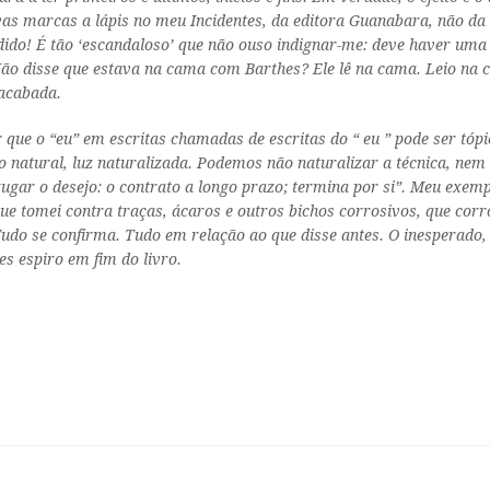
ovas marcas a lápis no meu
Incidentes
, da editora Guanabara, não da
ido! É tão ‘escandaloso’ que não ouso indignar-me: deve haver uma e
o disse que estava na cama com Barthes? Ele lê na cama. Leio n
nacabada.
r que o “eu” em escritas chamadas de
escritas
do
“
eu
” pode ser tóp
o natural, luz naturalizada. Podemos não naturalizar a técnica, nem 
xugar o desejo: o contrato a longo prazo; termina por si”. Meu exem
e tomei contra traças, ácaros e outros bichos corrosivos, que corro
udo se confirma. Tudo em relação ao que disse antes. O inesperado, 
s espiro em fim do livro.