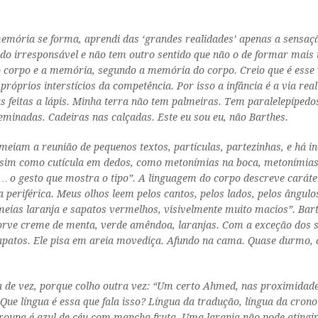
emória se forma, aprendi das ‘grandes realidades’ apenas a
sensaç
modo irresponsável e não tem outro sentido que não o de formar mai
 o corpo e a memória, segundo a memória do corpo. Creio que é esse 
 próprios interstícios da competência. Por isso a infância é a via r
rcas feitas a lápis. Minha terra não tem palmeiras. Tem paralelepípe
minadas. Cadeiras nas calçadas. Este eu sou eu, não Barthes.
eiam a reunião de pequenos textos, partículas, partezinhas, e há
in
assim como cutícula em dedos, como metonímias na boca, metonímias 
 … o gesto que mostra o tipo”. A linguagem do corpo descreve caráter
ra periférica. Meus olhos leem pelos cantos, pelos lados, pelos ângu
as laranja e sapatos vermelhos, visivelmente muito macios”. Barthe
orve creme de menta, verde amêndoa, laranjas. Com a exceção dos s
patos. Ele pisa em areia movediça. Afundo na cama. Quase durmo, 
a de vez, porque colho outra vez: “Um certo Ahmed, nas proximidad
Que língua é essa que fala isso? Língua da tradução, língua da crono
oupa é azul de céu com mancha fruta. Uma laranja não pode atingir 