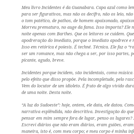
Meu livro
Incidentes
é da Guanabara. Capa azul como lem
para ser figurativos, mas não os decifro, não os leio, nã
o tom patético, de
pathos
, de homem apaixonado, apaixon
Morreu prematuro, no auge da fama. Isso importa? Ele nã
noite apenas com Barthes. Que os leitores se cuidem. Qu
apodreração
do imediato, porque o imediato apodrece e n
Isso em retórica é
poiesis
. É
techné.
Técnica. Ele faz o “
ser um romance, mas não chega a ser, por isso partes, p
picante, agudo, breve.
Incidentes
porque incidem, são incidentais, como música 
pelo efeito que disso propõe. Pela incompletude, pelo ras
Vem do locutor de um idioleto. É fruto de algo vivido d
de uma noite. Desta noite.
“A luz do Sudoeste”: hoje, ontem, ele data, ele datou. C
narrativa esplêndida, não descritiva. Investigação do qu
pensar em mim sempre fora de lugar, penso os lugares? 
Escrevi diários que não eram diários, eram guiões, eram 
maneira, isto é, com meu corpo; e meu corpo é minha infâ