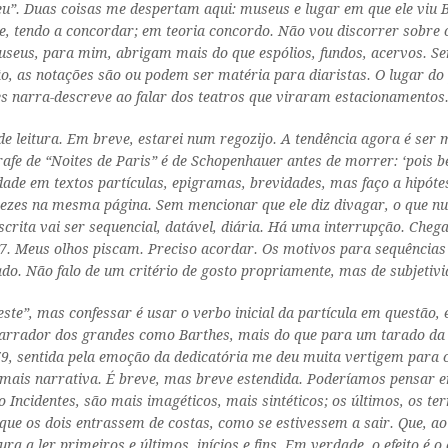
”. Duas coisas me despertam aqui: museus e lugar em que ele viu B
e, tendo a concordar; em teoria concordo. Não vou discorrer sobre
eus, para mim, abrigam mais do que espólios, fundos, acervos. Seri
ação, as notações são ou podem ser matéria para diaristas. O lugar
s narra-descreve ao falar dos teatros que viraram estacionamentos
o de leitura. Em breve, estarei num regozijo. A tendência agora é s
grafe de “Noites de Paris” é de Schopenhauer antes de morrer: ‘pois 
de em textos partículas, epigramas, brevidades, mas faço a hipótes
vezes na mesma página. Sem mencionar que ele diz divagar, o que 
scrita vai ser sequencial, datável, diária. Há uma interrupção. Cheg
7. Meus olhos piscam. Preciso acordar. Os motivos para sequências e
o. Não falo de um critério de gosto propriamente, mas de subjetivid
ste”, mas confessar é usar o verbo inicial da partícula em questão,
narrador dos grandes como Barthes, mais do que para um tarado da
79, sentida pela emoção da dedicatória me deu muita vertigem para c
e mais narrativa. É breve, mas breve estendida. Poderíamos pensar e
do
Incidentes
, são mais imagéticos, mais sintéticos; os últimos, os t
que os dois entrassem de costas, como se estivessem a sair. Que, ao 
ura a ler primeiros e últimos, inícios e fins. Em verdade, o efeito é o 