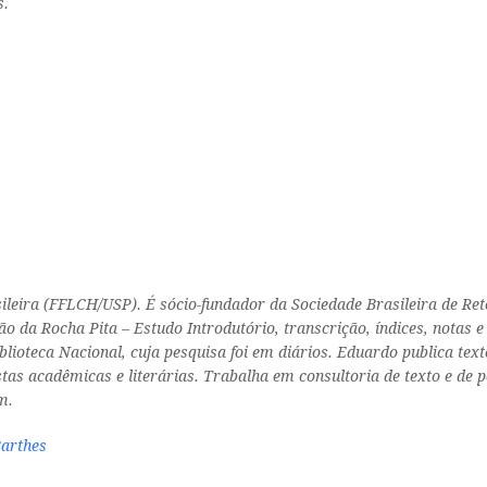
s.
leira (FFLCH/USP). É sócio-fundador da Sociedade Brasileira de Retó
ião da Rocha Pita – Estudo Introdutório, transcrição, índices, notas
lioteca Nacional, cuja pesquisa foi em diários. Eduardo publica tex
s acadêmicas e literárias. Trabalha em consultoria de texto e de 
m.
Barthes