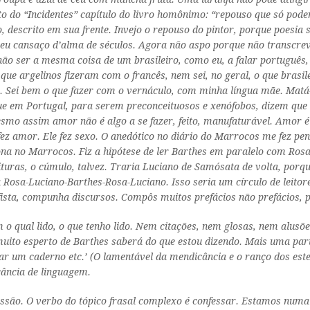
ito do “Incidentes” capítulo do livro homônimo: “repouso que só pode
, descrito em sua frente. Invejo o repouso do pintor, porque poesia
u cansaço d’alma de séculos. Agora não aspo porque não transcrevo
não ser a mesma coisa de um brasileiro, como eu, a falar português,
 que argelinos fizeram com o francês, nem sei, no geral, o que bras
s. Sei bem o que fazer com o vernáculo, com minha língua mãe. Matá
 que em Portugal, para serem preconceituosos e xenófobos, dizem que
esmo assim amor não é algo a se fazer, feito, manufaturável. Amor 
ez amor. Ele fez sexo. O anedótico no diário do Marrocos me fez pe
na no Marrocos. Fiz a hipótese de ler Barthes em paralelo com Rosa
ituras, o cúmulo, talvez. Traria Luciano de Samósata de volta, porqu
 Rosa-Luciano-Barthes-Rosa-Luciano. Isso seria um círculo de leitore
fista, compunha discursos. Compôs muitos prefácios não prefácios, p
om o qual lido, o que tenho lido. Nem citações, nem glosas, nem alus
muito esperto de Barthes saberá do que estou dizendo. Mais uma par
um caderno etc.’ (O lamentável da mendicância e o ranço dos estere
cância de linguagem.
fissão. O verbo do tópico frasal complexo é confessar. Estamos num