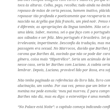
toca às alturas. Colho, pego, recolho; tudo ainda no âmb
repouso de mãos de certa pessoa, homem inativo, plácido
repousar tão profunda e poeticamente que recuperaria me
nascido na Argélia que fala francês, um
pied-noir
. Penso 
é diferente, as apropriações da língua também. Não sei o
uma ideia. Saber, mesmo, sei o que faço com o portuguê
aos sábados e ser feliz. Meu português é brasileiro. Sei
irrelevante, impertinente. Desconfio da tradução, mas m
passagem era sexual. No Marrocos, duvido que Barthes f
carona que Barthes dá, ouvindo que não se pode dar caro
gênero, coisa mais “Hipotrélico”. Seria um acúmulo de le
nesse caso, seria ler Barthes com Luciano. A cadeia seria
lembrar. Depois, Luciano, provável lido por Rosa, era so
Não tenho paginado as referências do livro lido, livro c
alucinação, um sonho. Por sua vez, penso que um leitor 
menina me pede esmola: ‘meu pai morreu. É para comprar 
Barthes não diz, mas eu digo: o estereótipo é uma mendi
“No Palace está Noite”: o capítulo começa indicando con