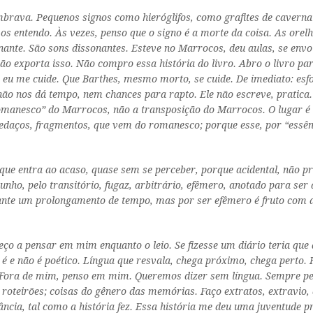
brava. Pequenos signos como hieróglifos, como grafites de caver
o os entendo. Às vezes, penso que o signo é a morte da coisa. As orel
ante. São sons dissonantes. Esteve no Marrocos, deu aulas, se envo
o exporta isso. Não compro essa história do livro. Abro o livro par
e eu me cuide. Que Barthes, mesmo morto, se cuide. De imediato: e
ão nos dá tempo, nem chances para rapto. Ele não escreve, pratica. 
romanesco” do Marrocos, não a transposição do Marrocos. O lugar é
edaços, fragmentos, que vem do romanesco; porque esse, por “essên
que entra ao acaso, quase sem se perceber, porque acidental, não 
cunho, pelo transitório, fugaz, arbitrário, efêmero, anotado para ser
urante um prolongamento de tempo, mas por ser efêmero é fruto com 
omeço a pensar em mim enquanto o leio. Se fizesse um diário teria q
e é e não é poético. Língua que resvala, chega próximo, chega perto.
Fora de mim, penso em mim. Queremos dizer sem língua. Sempre pen
roteirões; coisas do gênero das memórias. Faço extratos, extravio, 
ncia, tal como a história fez. Essa história me deu uma juventude pr