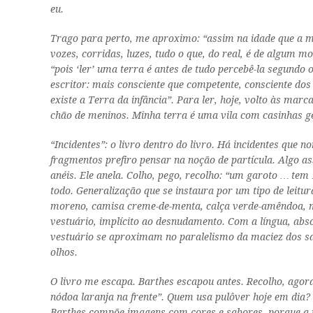
eu.
Trago para perto, me aproximo: “assim na idade que a m
vozes, corridas, luzes, tudo o que, do real, é de algum 
“pois ‘ler’ uma terra é antes de tudo percebê-la segundo
escritor: mais consciente que competente, consciente dos
existe a Terra da infância”. Para ler, hoje, volto às ma
chão de meninos. Minha terra é uma vila com casinhas ge
“Incidentes”: o livro dentro do livro. Há
incidentes
que nom
fragmentos prefiro pensar na noção de partícula. Algo 
anéis. Ele anela. Colho, pego, recolho: “um garoto … tem
todo. Generalização que se instaura por um tipo de leitu
moreno, camisa creme-de-menta, calça verde-amêndoa, mei
vestuário, implícito ao desnudamento. Com a língua, abs
vestuário se aproximam no paralelismo da maciez dos sa
olhos.
O livro me escapa. Barthes escapou antes. Recolho, agor
nódoa laranja na frente”. Quem usa pulôver hoje em dia? 
Barthes compõe imagens com cores e sabores, porque a r