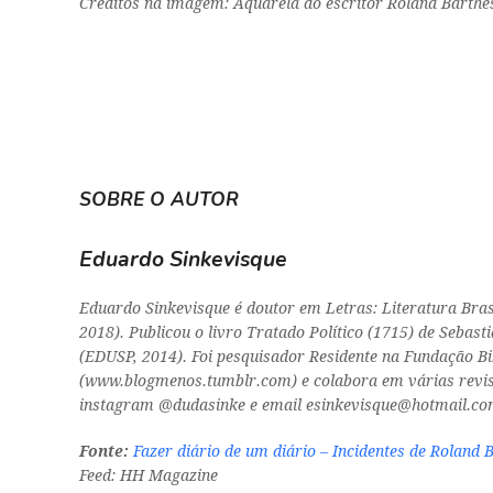
Créditos na imagem: Aquarela do escritor Roland Barthe
SOBRE O AUTOR
Eduardo Sinkevisque
Eduardo Sinkevisque é doutor em Letras: Literatura Brasi
2018). Publicou o livro Tratado Político (1715) de Sebast
(EDUSP, 2014). Foi pesquisador Residente na Fundação Bib
(www.blogmenos.tumblr.com) e colabora em várias revista
instagram @dudasinke e email esinkevisque@hotmail.co
Fonte:
Fazer diário de um diário – Incidentes de Roland 
Feed: HH Magazine