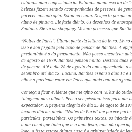
estamos num confessionário. Estamos numa escrita de “eu
belezas fazem sentido acompanhadas de pessoas, de gent
parecer misantropia. Estou na cama. Desperto porque mus
aluno de pintura. Ele fazia diário. Os desenhos de anot
Santana. Ele virou shopping. Mesmo processo que Barthe
“Noites de Paris”. Última parte da leitura do livro. Livr
isso e sou fisgado pela ação de pensar de Barthes. A epí
predomínio é o do pensamento. Não posso encontrar unida
de agosto de 1979, Barthes pensou muito. Destaco duas 
de pensar. Até o dia 28 de agosto do ano supracitado, a e
setembro até dia 12. Lacuna. Barthes esparsa dias 14 e 1
não é a partícula estar em Paris que mais tem me agradad
Começa a ficar evidente que me afino com “A luz do Sudoe
“ninguém para olhar”. Penso ser péssimo isso para um 
expectador. A pequena alegria do dia 25 de agosto de 19
lacunas diárias ainda. “Noites de Paris” me parece part
partículas, partezinhas. Os primeiros textos, os iniciais 
a um casal que tinha que ir à uma festa, mas não queria, 
logo, a festa estava ótima! Essa é a arbitrariedade da leit