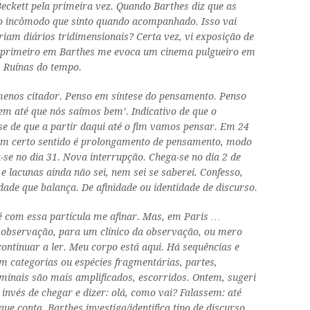
eckett pela primeira vez. Quando Barthes diz que as
 o incômodo que sinto quando acompanhado. Isso vai
am diários tridimensionais? Certa vez, vi exposição de
 do primeiro em Barthes me evoca um cinema pulgueiro em
. Ruínas do tempo.
er menos citador. Penso em síntese do pensamento. Penso
bem até que nós saímos bem’. Indicativo de que o
e de que a partir daqui até o fim vamos pensar. Em 24
num certo sentido é prolongamento de pensamento, modo
a-se no dia 31. Nova interrupção. Chega-se no dia 2 de
 lacunas ainda não sei, nem sei se saberei. Confesso,
ade que balança. De afinidade ou identidade de discurso.
 é com essa partícula me afinar. Mas, em Paris …
 observação, para um clínico da observação, ou mero
ontinuar a ler. Meu corpo está aqui. Há sequências e
m categorias ou espécies fragmentárias, partes,
erminais são mais amplificados, escorridos. Ontem, sugeri
invés de chegar e dizer: olá, como vai? Falassem: até
que conta. Barthes investiga/identifica tipo de discurso,