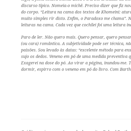
discurso típico. Nomeia-o michê. Preciso dizer que fiz n
do corpo. “Leitura na cama dos textos de Khomeini: aturd
muito simples rir disto. Enfim, o
Paradoxo
me chama”. Nã
leituras na cama. Cada vez que cochilei foi uma leitura i
Paro de ler. Não quero mais. Quero pensar, quero pensa
(ou cara) romântica. A subjetividade pode ser técnica, nã
paixões. Sou levado às datas: “excelente método para en
sujo os dedos. Veneno em pó de uma medida preventiva qu
Exagerei na dose do pó. Ao virar a página, inundou-me. T
dormir, espirro com o veneno em pó do livro. Com Barthe