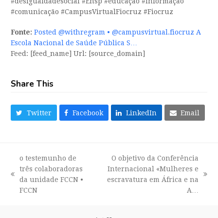
#desigualdadesocial #Ensp #educação #informação
#comunicação #CampusVirtualFiocruz #Fiocruz
Fonte:
Posted @withregram • @campusvirtual.fiocruz A
Escola Nacional de Saúde Pública S…
Feed: [feed_name] Url: [source_domain]
Share This
Twitter
Facebook
LinkedIn
Email
o testemunho de
O objetivo da Conferência
três colaboradoras
Internacional «Mulheres e
previous
next
da unidade FCCN •
escravatura em África e na
post:
post:
FCCN
A…