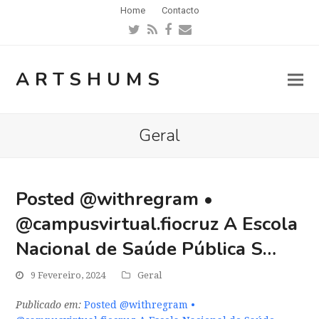
Home
Contacto
Twitter
RSS
Facebook
Email
ARTSHUMS
Geral
Posted @withregram •
@campusvirtual.fiocruz A Escola
Nacional de Saúde Pública S…
9 Fevereiro, 2024
Geral
Publicado em:
Posted @withregram •