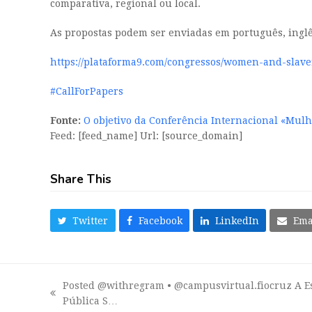
comparativa, regional ou local.
As propostas podem
ser enviadas em português, inglê
https://plataforma9.com/congressos/women-and-slav
#CallForPapers
Fonte:
O objetivo da Conferência Internacional «Mulh
Feed: [feed_name] Url: [source_domain]
Share This
Twitter
Facebook
LinkedIn
Ema
Posted @withregram • @campusvirtual.fiocruz A E
previous
Pública S…