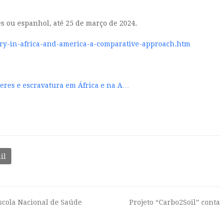
s ou espanhol, até 25 de março de 2024.
ery-in-africa-and-america-a-comparative-approach.htm
eres e escravatura em África e na A…
il
scola Nacional de Saúde
Projeto “Carbo2Soil” cont
next