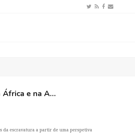
Twitter
RSS
Facebook
Email
 África e na A…
es da escravatura a partir de uma perspetiva