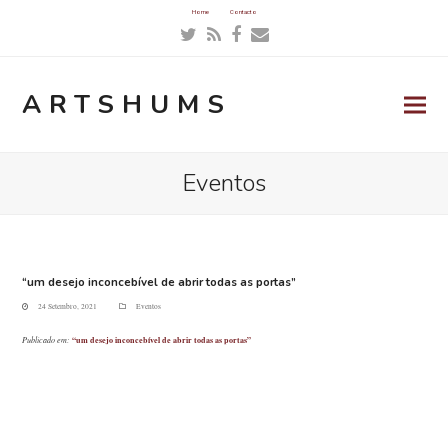
Home
Contacto
Twitter
RSS
Facebook
Email
ARTSHUMS
Eventos
“um desejo inconcebível de abrir todas as portas”
24 Setembro, 2021
Eventos
Publicado em:
“um desejo inconcebível de abrir todas as portas”