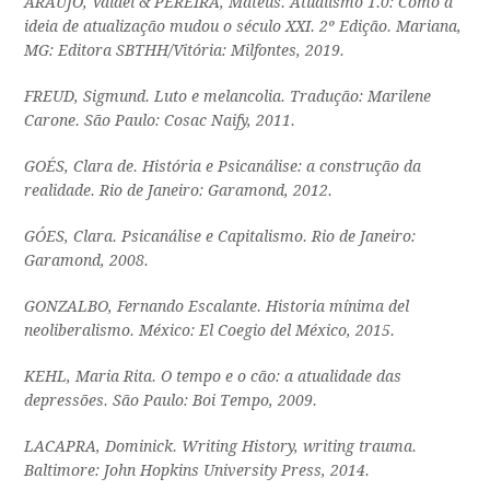
ARAUJO, Valdei & PEREIRA, Mateus.
Atualismo 1.0: Como a
ideia de atualização mudou o século XXI
. 2º Edição. Mariana,
MG: Editora SBTHH/Vitória: Milfontes, 2019.
FREUD, Sigmund.
Luto e melancolia
. Tradução: Marilene
Carone. São Paulo: Cosac Naify, 2011.
GOÉS, Clara de.
História e Psicanálise: a construção da
realidade
. Rio de Janeiro: Garamond, 2012.
GÓES, Clara.
Psicanálise e Capitalismo
. Rio de Janeiro:
Garamond, 2008.
GONZALBO, Fernando Escalante
. Historia mínima del
neoliberalismo
. México: El Coegio del México, 2015.
KEHL, Maria Rita.
O tempo e o cão: a atualidade das
depressões
. São Paulo: Boi Tempo, 2009.
LACAPRA, Dominick.
Writing History, writing trauma
.
Baltimore: John Hopkins University Press, 2014.