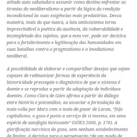
atitude auto sabotadora assumir como destino enfrentar as
tiranias do neoliberalismo a partir da lógica da rendição
incondicional às suas exigências mais predatórias. Dessa
maneira, mais do que nunca, a luta antissistema torna
imprescindível a poética da ausência, da vulnerabilidade e
incompletude dos sujeitos, que a meu ver, pode ser decisiva
para o fortalecimento e legitimação das humanidades em
suas batalhas contra o pragmatismo e o imediatismo
neoliberal.
A possibilidade de elaborar e compartilhar desejos que sejam
capazes de redinamizar formas de experiência da
historicidade pressupõe o diagnóstico de que o sistema é
doente e se reproduz a partir da adaptação de indivíduos
doentes. Como Clara de Góes afirma a partir do diálogo
entre história e psicanálise, ao associar a formulação da
mais-valia por Marx com o mais-de-gozar de Lacan, “[n]o
capitalismo, o gozo é posto a serviço de si mesmo, em uma
espécie de autofagia incessante” (GÓES 2008, p. 178). A
glorificação narcísica do gozo, sem nenhum estabelecimento
de limites, é decisiva para a perpetuação “de um modo de